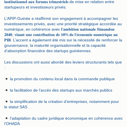
𝐢𝐧𝐬𝐭𝐢𝐭𝐮𝐭𝐢𝐨𝐧𝐧𝐞𝐥 𝐚𝐮𝐱 𝐟𝐨𝐫𝐮𝐦𝐬 𝐭𝐫𝐢𝐦𝐞𝐬𝐭𝐫𝐢𝐞𝐥𝐬 de mise en relation entre
startupeurs et investisseurs privés.
L’APIP-Guinée a réaffirmé son engagement à accompagner les
investissements privés, avec une priorité stratégique accordée au
numérique, en cohérence avec 𝐥’𝐚𝐦𝐛𝐢𝐭𝐢𝐨𝐧 𝐧𝐚𝐭𝐢𝐨𝐧𝐚𝐥𝐞 𝐒𝐢𝐦𝐚𝐧𝐝𝐨𝐮
𝟐𝟎𝟒𝟎, 𝐯𝐢𝐬𝐚𝐧𝐭 𝐮𝐧𝐞 𝐜𝐨𝐧𝐭𝐫𝐢𝐛𝐮𝐭𝐢𝐨𝐧 𝐝𝐞 𝟏𝟎% 𝐝𝐞 𝐥’𝐞́𝐜𝐨𝐧𝐨𝐦𝐢𝐞 𝐧𝐮𝐦𝐞́𝐫𝐢𝐪𝐮𝐞 𝐚𝐮
𝐏𝐈𝐁. L’accent a également été mis sur la nécessité de renforcer la
gouvernance, la maturité organisationnelle et la capacité
d’absorption financière des startups guinéennes.
Les discussions ont aussi abordé des leviers structurants tels que
:
la promotion du contenu local dans la commande publique
la facilitation de l’accès des startups aux marchés publics
la simplification de la création d’entreprises, notamment pour
le statut SAS
l’adaptation du cadre juridique économique en cohérence avec
l’OHADA