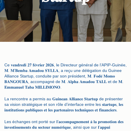
Ce 𝐯𝐞𝐧𝐝𝐫𝐞𝐝𝐢 𝟐𝟕 𝐟𝐞́𝐯𝐫𝐢𝐞𝐫 𝟐𝟎𝟐𝟔, le Directeur général de l’APIP-Guinée,
𝐌. 𝐌’𝐁𝐞𝐦𝐛𝐚 𝐀𝐦𝐚𝐝𝐨𝐮 𝐒𝐘𝐋𝐋𝐀, a reçu une délégation du Guinee
Alliance Startup, conduite par son président, 𝐌. 𝐅𝐨𝐝𝐞́ 𝐌𝐨𝐦𝐨
𝐁𝐀𝐍𝐆𝐎𝐔𝐑𝐀, accompagné de 𝐌. 𝐀𝐥𝐩𝐡𝐚 𝐀𝐦𝐚𝐝𝐨𝐮 𝐓𝐀𝐋𝐋 et de 𝐌.
𝐄𝐦𝐦𝐚𝐧𝐮𝐞𝐥 𝐓𝐚𝐛𝐚 𝐌𝐈𝐋𝐋𝐈𝐌𝐎𝐍𝐎.
La rencontre a permis au 𝐆𝐮𝐢𝐧𝐞𝐚𝐧 𝐀𝐥𝐥𝐢𝐚𝐧𝐜𝐞 𝐒𝐭𝐚𝐫𝐭𝐮𝐩 de présenter
sa vision stratégique et son rôle d’interface entre les 𝐬𝐭𝐚𝐫𝐭𝐮𝐩𝐬, 𝐥𝐞𝐬
𝐢𝐧𝐬𝐭𝐢𝐭𝐮𝐭𝐢𝐨𝐧𝐬 𝐩𝐮𝐛𝐥𝐢𝐪𝐮𝐞𝐬 𝐞𝐭 𝐥𝐞𝐬 𝐩𝐚𝐫𝐭𝐞𝐧𝐚𝐢𝐫𝐞𝐬 𝐭𝐞𝐜𝐡𝐧𝐢𝐪𝐮𝐞𝐬 𝐞𝐭 𝐟𝐢𝐧𝐚𝐧𝐜𝐢𝐞𝐫𝐬.
Les échanges ont porté sur 𝐥’𝐚𝐜𝐜𝐨𝐦𝐩𝐚𝐠𝐧𝐞𝐦𝐞𝐧𝐭 𝐚̀ 𝐥𝐚 𝐩𝐫𝐨𝐦𝐨𝐭𝐢𝐨𝐧 𝐝𝐞𝐬
𝐢𝐧𝐯𝐞𝐬𝐭𝐢𝐬𝐬𝐞𝐦𝐞𝐧𝐭𝐬 𝐝𝐮 𝐬𝐞𝐜𝐭𝐞𝐮𝐫 𝐧𝐮𝐦𝐞́𝐫𝐢𝐪𝐮𝐞, ainsi que sur 𝐥’𝐚𝐩𝐩𝐮𝐢