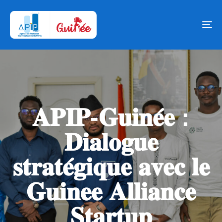
Tog
nav
𝐀𝐏𝐈𝐏-𝐆𝐮𝐢𝐧𝐞́𝐞 :
𝐃𝐢𝐚𝐥𝐨𝐠𝐮𝐞
𝐬𝐭𝐫𝐚𝐭𝐞́𝐠𝐢𝐪𝐮𝐞 𝐚𝐯𝐞𝐜 𝐥𝐞
𝐆𝐮𝐢𝐧𝐞𝐞 𝐀𝐥𝐥𝐢𝐚𝐧𝐜𝐞
𝐒𝐭𝐚𝐫𝐭𝐮𝐩