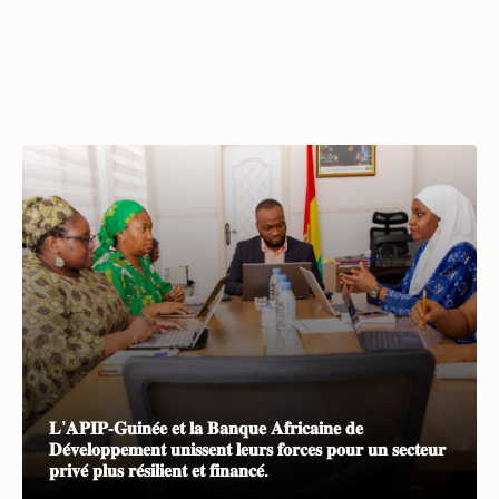
𝐋’𝐀𝐏𝐈𝐏-𝐆𝐮𝐢𝐧𝐞́𝐞 𝐞𝐭 𝐥𝐚 𝐁𝐚𝐧𝐪𝐮𝐞 𝐀𝐟𝐫𝐢𝐜𝐚𝐢𝐧𝐞 𝐝𝐞
𝐃𝐞́𝐯𝐞𝐥𝐨𝐩𝐩𝐞𝐦𝐞𝐧𝐭 𝐮𝐧𝐢𝐬𝐬𝐞𝐧𝐭 𝐥𝐞𝐮𝐫𝐬 𝐟𝐨𝐫𝐜𝐞𝐬 𝐩𝐨𝐮𝐫 𝐮𝐧 𝐬𝐞𝐜𝐭𝐞𝐮𝐫
𝐩𝐫𝐢𝐯𝐞́ 𝐩𝐥𝐮𝐬 𝐫𝐞́𝐬𝐢𝐥𝐢𝐞𝐧𝐭 𝐞𝐭 𝐟𝐢𝐧𝐚𝐧𝐜𝐞́.