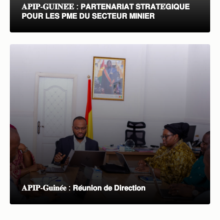
𝐀𝐏𝐈𝐏-𝐆𝐔𝐈𝐍𝐄́𝐄 : 𝗣𝗔𝗥𝗧𝗘𝗡𝗔𝗥𝗜𝗔𝗧 𝗦𝗧𝗥𝗔𝗧𝐄́𝗚𝗜𝗤𝗨𝗘
𝗣𝗢𝗨𝗥 𝗟𝗘𝗦 𝗣𝗠𝗘 𝗗𝗨 𝗦𝗘𝗖𝗧𝗘𝗨𝗥 𝗠𝗜𝗡𝗜𝗘𝗥
𝐀𝐏𝐈𝐏-𝐆𝐮𝐢𝐧𝐞́𝐞 : 𝗥𝗲́𝘂𝗻𝗶𝗼𝗻 𝗱𝗲 𝗗𝗶𝗿𝗲𝗰𝘁𝗶𝗼𝗻