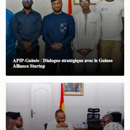
𝐀𝐏𝐈𝐏-𝐆𝐮𝐢𝐧𝐞́𝐞 : 𝐃𝐢𝐚𝐥𝐨𝐠𝐮𝐞 𝐬𝐭𝐫𝐚𝐭𝐞́𝐠𝐢𝐪𝐮𝐞 𝐚𝐯𝐞𝐜 𝐥𝐞 𝐆𝐮𝐢𝐧𝐞𝐞
𝐀𝐥𝐥𝐢𝐚𝐧𝐜𝐞 𝐒𝐭𝐚𝐫𝐭𝐮𝐩