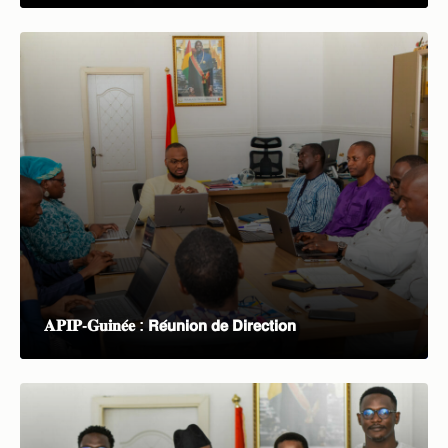
𝐀𝐏𝐈𝐏-𝐆𝐮𝐢𝐧𝐞́𝐞 : 𝗥𝗲́𝘂𝗻𝗶𝗼𝗻 𝗱𝗲 𝗗𝗶𝗿𝗲𝗰𝘁𝗶𝗼𝗻