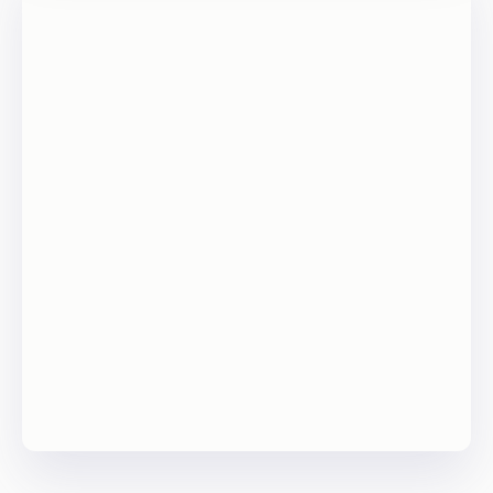
I
n
v
e
s
t
i
r
e
n
G
u
i
n
é
e