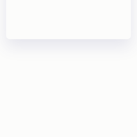
I
n
v
e
s
t
i
r
e
n
G
u
i
n
é
e