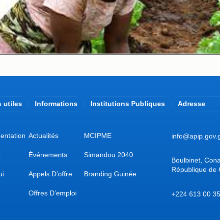
 utiles
Informations
Institutions Publiques
Adresse
entation
Actualités
MCIPME
info@apip.gov.
t
Événements
Simandou 2040
Boulbinet, Cona
République de
ui
Appels D’offre
Branding Guinée
Offres D’emploi
+224 613 00 35