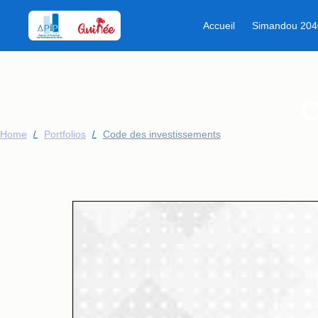
Accueil
Simandou 204
Que recherchez-vous ?
C
Home
Portfolios
Code des investissements