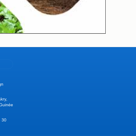
gn
kry,
 Guinée
 30